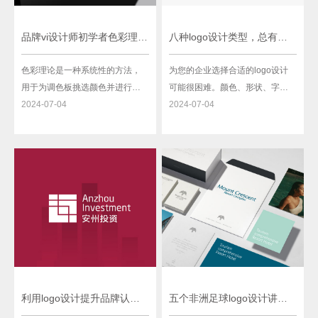
品牌vi设计师初学者色彩理论指南
八种logo设计类型，总有一个合适您的品牌
色彩理论是一种系统性的方法，
为您的企业选择合适的logo设计
用于为调色板挑选颜色并进行混
可能很困难。颜色、形状、字体
合。以帮助设计师利用科学来帮
2024-07-04
和布局的组合无穷无尽，可以混
2024-07-04
助他们创造出每次看起来都很相
合搭配。我们整理了这份关于不
配的组合。 设计师利用几何学的
同类型logo的便捷指南，以帮助
色轮来确定哪些颜色可以和谐搭
您设计出出色的logo。定义logo
配或形成对比。它需要艺术和科
设计的方法有很多种，但我们选
学的结合才能发挥作用。
择将logo设计分为八个不同的类
别。
利用logo设计提升品牌认知度：上海logo设计公司的策略
五个非洲足球logo设计讲述身份故事