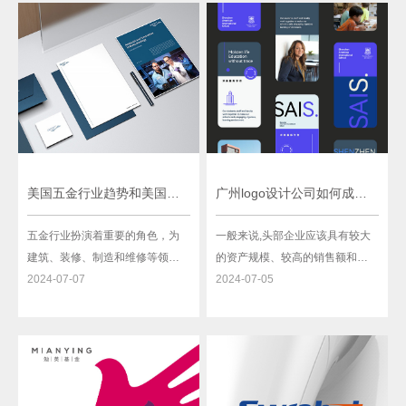
资本主义者,在他的整个职业生涯
智能电网方面处于世界领先地
中一直是设计行业的一个棘手的
位。这些企业不断推出创新技术
问题。
和产品，提升了全球新能源产业
的整体技术水平。
美国五金行业趋势和美国五金品牌logo设计
广州logo设计公司如何成为广州头部企业？
五金行业扮演着重要的角色，为
一般来说,头部企业应该具有较大
建筑、装修、制造和维修等领域
的资产规模、较高的销售额和较
提供必要的工具和材料。美国作
2024-07-07
大的员工数量。其次是收费标准
2024-07-05
为全球最大的经济体之一，其五
和作品质量，要成为头部的广州
金行业发展迅猛，不断创新和适
Logo设计公司，需要战略性的规
应市场需求。本文将探讨美国五
划和执行。
金行业的趋势，并关注美国五金
品牌的logo设计。