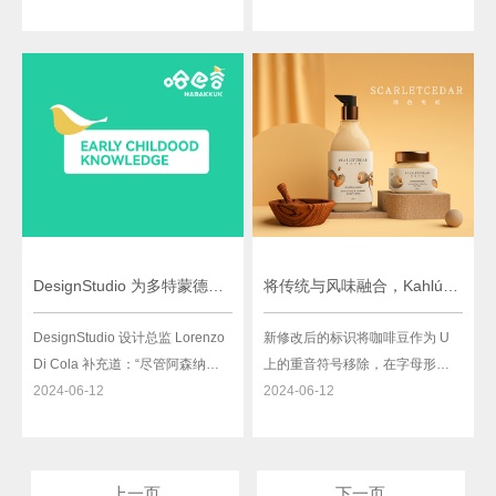
发展和脱碳的更广泛“转型过程”的
于所有数字。在雪铁龙成立103年
一部分。该logo具有相同的设置
后,新的2022年徽章是该品牌的第
——一头公牛位于盾牌的中心，
10个标志
但细节已被削减为轮廓，同时引
入了更宽、更细的字体。
DesignStudio 为多特蒙德球迷赋予全新VI形象
将传统与风味融合，Kahlúa打造新统一形象设计
DesignStudio 设计总监 Lorenzo
新修改后的标识将咖啡豆作为 U
Di Cola 补充道：“尽管阿森纳是
上的重音符号移除，在字母形状
世界上最大、最受欢迎的俱乐部
2024-06-12
上增加了额外的重量，并将 A 稍
2024-06-12
之一，但他们的品牌并不是为数
微向左倾斜，以在设计中添加“个
字化而打造的，他们需要能够通
性”。
过各种渠道接触到他们的球迷和
上一页
下一页