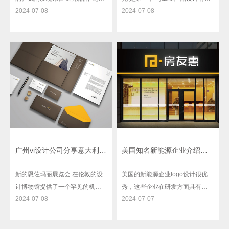
从最简包装中收获同样的溢价。
2024-07-08
的环境问题 .同时,生物学家 雷切
2024-07-08
来自通用品牌的产品是一种没有
尔卡森 启动了生态意识的形成,揭
品牌名称的产品,通常销售价格比
示了人类活动对环境的深刻影
品牌同类产品低。
响。
广州vi设计公司分享意大利设计巨人恩佐马瑞是如何把他的作品看作是一种政治行为
美国知名新能源企业介绍、行业趋势及新能源logo设计含义
新的恩佐玛丽展览会 在伦敦的设
美国的新能源企业logo设计很优
计博物馆提供了一个罕见的机会,
秀，这些企业在研发方面具有强
看一看意大利最著名的设计师和
2024-07-08
大的实力。公司如特斯拉、第一
2024-07-07
思想者在设计和美学方面的作
太阳能、NextEra Energy等在电
品。Mari(1932-2020)是坚定的反
池技术、光伏技术、风能技术和