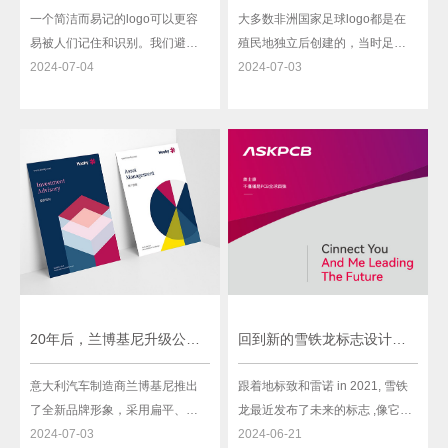
一个简洁而易记的logo可以更容
大多数非洲国家足球logo都是在
易被人们记住和识别。我们避免
殖民地独立后创建的，当时足球
过多的复杂图形和繁琐的细节，
2024-07-04
在国家建设中发挥了关键作用。
2024-07-03
而是通过精炼的设计元素和清晰
尽管足球受到殖民主义的影响，
的线条来创造简洁而具有冲击力
但改变logo和颜色对于展示变化
的效果。这样的设计可以使logo
和团结人们支持一个新独立国家
在瞬间被人们识别，并在人们的
来说非常重要。
大脑中留下深刻的印象。
20年后，兰博基尼升级公牛盾牌logo设计
回到新的雪铁龙标志设计的未来
意大利汽车制造商兰博基尼推出
跟着地标致和雷诺 in 2021, 雪铁
了全新品牌形象，采用扁平、简
龙最近发布了未来的标志 ,像它的
化的标识，这是旨在实现可持续
2024-07-03
竞争对手一样,荣誉过去的标志,用
2024-06-21