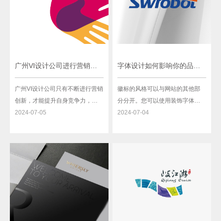
广州VI设计公司进行营销创新
字体设计如何影响你的品牌以及如何选择合适的字体
广州VI设计公司只有不断进行营销
徽标的风格可以与网站的其他部
创新，才能提升自身竞争力，满
分分开。您可以使用装饰字体和
足客户的多样化需求。通过数字
2024-07-05
脚本字体来设计徽标，但绝对不
2024-07-04
化营销、数据驱动决策、创意内
能用于网站主体。至于主体，您
容营销和跨界合作，VI设计公司可
必须使用衬线字体或无衬线字
以有效地提升品牌知名。
体。字体（即粗细、大小等）将
取决于您。