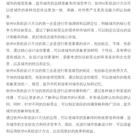
城市的视觉形象，提升城市的品牌形象和市场竞争力。钦州vi系统设计方法可
以使城市的各种信息传达更加一致、准确，对外界产生更具说服力和认知效
果。
钦州vi系统设计方法的第一步是进行市场调研和品牌定位，明确城市的核心竞
争力和目标受众。通过了解目标受众的需求和市场环境，可以制定出适合的设
计策略和风格，更好地传达城市的核心价值。
钦州vi系统设计方法的第二步是进行视觉要素的设计，包括标志、字体、色彩
等。通过精心设计这些要素，可以使城市的形象更加鲜明、个性化，具有辨识
度和感染力。在设计这些要素时，需要考虑到目标受众的审美喜好和文化背
景，以及城市的特点和定位。
钦州vi系统设计方法的第三步是进行视觉规范的制定，包括标志的使用方式、
字体的排版规范、色彩的使用范围等。通过制定这些规范，可以使城市的视觉
形象更加统一、规范，提升市民和游客对城市的认知和记忆。
钦州vi系统设计方法的第四步是进行品牌传播和推广。通过各种媒介和渠道的
传播，可以让更多的人了解和认同城市的vi系统，并形成品牌认知和品牌认
同。同时，针对不同的目标受众，可以制定相应的传播策略和推广活动，提升
城市的形象和知名度。
通过钦州vi系统设计方法的运用，可以使城市的形象得到有效塑造和传播，提
升城市的文化软实力和经济竞争力。因此，在进行城市形象设计时，可以借鉴
和运用钦州vi系统设计方法，以实现更好的效果和效益。