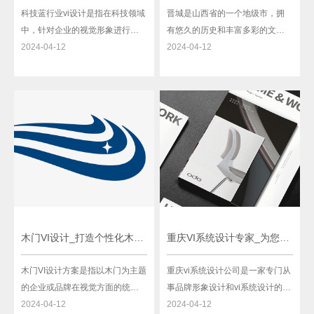
科技蓝行业vi设计是指在科技领域
晋城是山西省的一个地级市，拥
中，针对企业的视觉形象进行设
有悠久的历史和丰富多彩的文
计的一项重要工作。科技蓝行业vi
2024-04-12
化。作为一个发展中的现代城
2024-04-12
设计不仅可以帮助企业树立专业
市，晋城重视城市形象的塑造与
形象、提升企业的品牌价值，还
宣传，VI设计的重要性逐渐显现。
可以有效与客户进行沟通、建立
那么，晋城的VI设计有哪些呢？下
信任关系、促进发展。在科技行
面就来一一介绍。首先，晋城的
业，vi设计更加注重创新、科学和
市徽是其VI设计中最重要最核心的
技术感，并通过一系列的设
元素之一。市徽是用来代表晋城
木门VI设计_打造个性化木门品牌形象方案
重庆VI系统设计专家_为您量身定制最佳品牌形象
木门VI设计方案是指以木门为主题
重庆vi系统设计公司是一家专门从
的企业或品牌在视觉方面的统一
事品牌形象设计和vi系统设计的公
设计标准和策划方案，旨在通过
2024-04-12
司，它的主要职责是为企业打造
2024-04-12