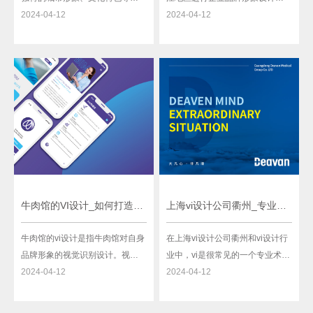
素，为打造兰州城市品牌形象而
2024-04-12
开发的服务。VI（Visual
2024-04-12
进行的设计活动。vi是Visual
Identity）是视觉识别的缩写，企
Identity的缩写，即视觉识别系
业VI设计是通过在企业形象标识、
统，是用来帮助人们快速、准确
标志、标牌、企业形象策划等方
地识别和记忆一个品牌的标识、
面进行设计和开发，以达到传达
色彩、字体、图案等要素。兰州
企业理念、宣传企业文化、打造
品牌设计vi是在
企业品牌形象的
牛肉馆的VI设计_如何打造独特的品牌形象
上海vi设计公司衢州_专业提供一站式设计服务
牛肉馆的vi设计是指牛肉馆对自身
在上海vi设计公司衢州和vi设计行
品牌形象的视觉识别设计。视觉
业中，vi是很常见的一个专业术
识别设计是建立在品牌核心价值
2024-04-12
语。那么，什么是vi设计呢？vi设
2024-04-12
观和品牌定位的基础上，通过设
计是指企业视觉形象设计，也就
计语言和元素来传达品牌的特色
是建立一个企业的独特、一致的