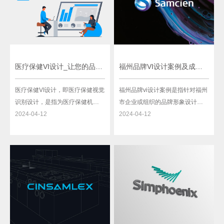
力。不同规模的企业在品牌建设
利、高效的公共服务的期待。通
上
州
医疗保健VI设计_让您的品牌独一无二
福州品牌VI设计案例及成功实践分享
医疗保健VI设计，即医疗保健视觉
福州品牌vi设计案例是指针对福州
识别设计，是指为医疗保健机构
市企业或组织的品牌形象设计方
或品牌进行标识设计、视觉元素
2024-04-12
案。VI（Visual Identity）即视觉
2024-04-12
设计、宣传品设定等工作。医疗
形象，是由企业或组织的标志、
保健VI设计是医疗机构发展和品牌
色彩、字体等多种元素组成的一
推广的重要组成部分，通过设计
套整体设计，用于传达并展示相
出独具医疗特色的形象，可以提
关品牌的特点与价值。通过福州
升医疗机构的知名度和传播效
品牌vi设计案例，企业或组织可以
果。首先，医疗保健VI设计的目
有效地塑