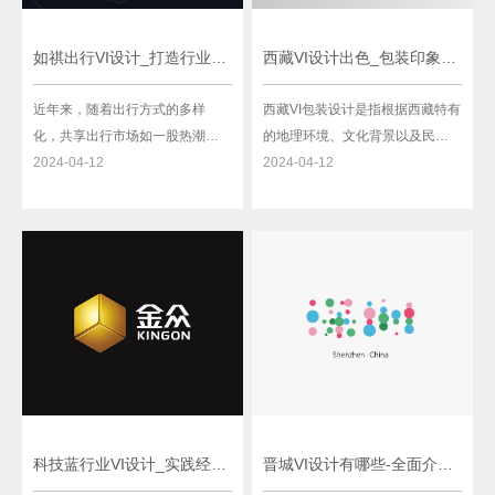
如祺出行VI设计_打造行业领先的品牌形象营销力量
西藏VI设计出色_包装印象深刻
近年来，随着出行方式的多样
西藏VI包装设计是指根据西藏特有
化，共享出行市场如一股热潮席
的地理环境、文化背景以及民族
卷而来。各大城市中饱受瞩目的
2024-04-12
特色等因素，对产品进行外包
2024-04-12
共享出行品牌之一，如祺出行，
装、标识和形象设计的一种艺术
凭借其独特的“vi设计”（即视觉识
和传媒手段。西藏地处高原，拥
别设计）在市场竞争中脱颖而
有得天独厚的自然资源和文化传
出。下面我们就来了解一下“如祺
统，因此，西藏VI包装设计在传达
出行vi设计”背后的故事。首先，
产品信息的同时也体现了西藏的
我们需要明白什么是“vi设计
独特魅力和深厚历史底蕴。首
先，
科技蓝行业VI设计_实践经验与创新趋势
晋城VI设计有哪些-全面介绍晋城VI设计方案