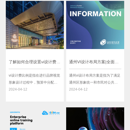
和个性。牛肉馆的vi设计是其在牛
视觉形象，在市场上树立企业的
肉餐饮业中独特的品牌标识，也
品牌形象。上海vi设计公司衢州在
是其与其他竞争对手的区别点之
这方面有着丰富的经验和专业的
一。在牛肉馆的vi设计中，可
团队，可以帮助企业
了解如何合理设置vi设计费比例
通州VI设计布局方案|全面规划|专业团队|服务全国
vi设计费比例是指在进行品牌视觉
通州vi设计布局方案是指为了满足
形象设计过程中，预算中分配给
通州区形象统一和市民对公共服
视觉设计费用的比例。这个比例
2024-04-12
务设施的需求而进行的一系列设
2024-04-12
是根据不同企业和项目的需求而
计布局的计划。通州作为北京市
定的，一般是在整个项目预算中
的下辖区域之一，拥有丰富的历
的一个比例分配。vi设计费比例的
史文化遗产和发展潜力。通过合
确定需要考虑多个因素。首先，
理的vi设计布局方案，可以有效提
需要考虑企业的规模和财务实
升通州的形象，满足市民对便