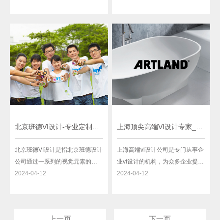
一系列设计元素和统一的形象风
独特而一致的视觉形象，以提升
格，打造出独具特色的品牌形
企业在市场竞争中的竞争力和影
象，提升企业的知名度和品牌影
响力。重庆vi系统设计公司的工作
响力。木门作为家居装饰的重要
内容涵盖了品牌标志设计、平面
组成部分，具有很高的实用价值
设计、网页设计、包装设计等多
和艺术价值，因此，木门VI设计方
个方面。在进行品牌标志设
案
北京班德VI设计-专业定制企业VI品牌形象
上海顶尖高端VI设计专家_为您打造独一无二的企业形象
北京班德VI设计是指北京班德设计
上海高端vi设计公司是专门从事企
公司通过一系列的视觉元素的设
业vi设计的机构，为众多企业提供
计，来构建和营造企业的品牌形
2024-04-12
专业的品牌形象设计服务。VI，即
2024-04-12
象和文化，提升企业的知名度和
Visual Identity的简称，是指企业
市场竞争力。班德VI设计包括企业
的视觉形象标识系统，它包括企
标志、标识系统、字体、色彩、
业名称、标志、标准色、字体、
上一页
下一页